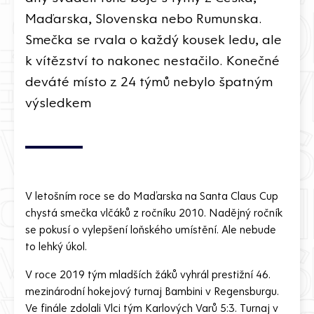
Maďarska, Slovenska nebo Rumunska.
Smečka se rvala o každý kousek ledu, ale
k vítězství to nakonec nestačilo. Konečné
deváté místo z 24 týmů nebylo špatným
výsledkem
V letošním roce se do Maďarska na Santa Claus Cup
chystá smečka vlčáků z ročníku 2010. Nadějný ročník
se pokusí o vylepšení loňského umístění. Ale nebude
to lehký úkol.
V roce 2019 tým mladších žáků vyhrál prestižní 46.
mezinárodní hokejový turnaj Bambini v Regensburgu.
Ve finále zdolali Vlci tým Karlových Varů 5:3. Turnaj v