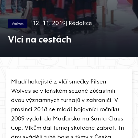
12. 11. 2019| Redakce
Wolves
Vlci na cestách
Mladí hokejisté z vlčí smečky Pilsen
Wolves se v loňském sezoně zúčastnili
dvou významných turnajů v zahraničí. V
prosinci 2018 se mladí bojovníci ročníku
2009 vydali do Maďarska na Santa Claus
Cup. Vlkům dal turnaj skutečně zabrat. Tři
dny sváděli tuhé boje s týmy z Česka,